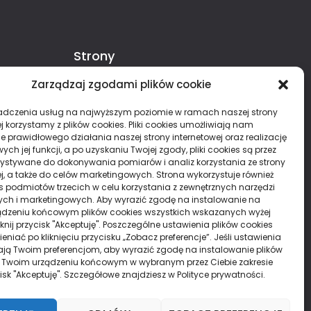
Strony
Zarządzaj zgodami plików cookie
Polityka Prywatności
entysta
adczenia usług na najwyższym poziomie w ramach naszej strony
ino
j korzystamy z plików cookies. Pliki cookies umożliwiają nam
redyt
e prawidłowego działania naszej strony internetowej oraz realizację
Działy
h jej funkcji, a po uzyskaniu Twojej zgody, pliki cookies są przez
pogrzeb
ystywane do dokonywania pomiarów i analiz korzystania ze strony
ej, a także do celów marketingowych. Strona wykorzystuje również
Aktywność, Turystyka
ies podmiotów trzecich w celu korzystania z zewnętrznych narzędzi
ych i marketingowych. Aby wyrazić zgodę na instalowanie na
ARTYKUŁ SPONSOROWANY
Biznes, Firma
dzeniu końcowym plików cookies wszystkich wskazanych wyżej
Budownictwo, Przemysł
Dom, Ogród
liknij przycisk "Akceptuję". Poszczególne ustawienia plików cookies
niać po kliknięciu przycisku „Zobacz preferencje”. Jeśli ustawienia
Moda, Uroda
Motoryzacja, Transport
ą Twoim preferencjom, aby wyrazić zgodę na instalowanie plików
Reklama
Rozrywka, Lifestyle
 Twoim urządzeniu końcowym w wybranym przez Ciebie zakresie
ycisk "Akceptuję". Szczegółowe znajdziesz w Polityce prywatności.
Zdrowie, Medycyna