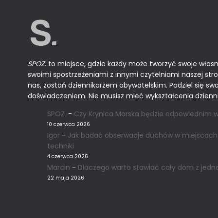
SPOZ
. to miejsce, gdzie każdy może tworzyć swoje własn
swoimi spostrzeżeniami z innymi czytelniami naszej stro
nas, zostań dziennikarzem obywatelskim. Podziel się sw
doświadczeniem. Nie musisz mieć wykształcenia dzienni
SPOZ.
-
Czy Krynica Morska będzie odpowiednim w
10 czerwca 2026
Igor
-
Jak badać obserwacje duchów w miejscach 
techniki
4 czerwca 2026
Marcin
-
Dlaczego warto stawiać cały dom z jedn
22 maja 2026