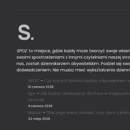
SPOZ
. to miejsce, gdzie każdy może tworzyć swoje własn
swoimi spostrzeżeniami z innymi czytelniami naszej stro
nas, zostań dziennikarzem obywatelskim. Podziel się sw
doświadczeniem. Nie musisz mieć wykształcenia dzienni
SPOZ.
-
Czy Krynica Morska będzie odpowiednim w
10 czerwca 2026
Igor
-
Jak badać obserwacje duchów w miejscach 
techniki
4 czerwca 2026
Marcin
-
Dlaczego warto stawiać cały dom z jedn
22 maja 2026