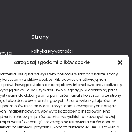
Strony
Polityka Prywatności
entysta
ino
Zarządzaj zgodami plików cookie
redyt
Działy
adczenia usług na najwyższym poziomie w ramach naszej strony
pogrzeb
j korzystamy z plików cookies. Pliki cookies umożliwiają nam
e prawidłowego działania naszej strony internetowej oraz realizację
Aktywność, Turystyka
h jej funkcji, a po uzyskaniu Twojej zgody, pliki cookies są przez
ystywane do dokonywania pomiarów i analiz korzystania ze strony
ARTYKUŁ SPONSOROWANY
Biznes, Firma
ej, a także do celów marketingowych. Strona wykorzystuje również
ies podmiotów trzecich w celu korzystania z zewnętrznych narzędzi
Budownictwo, Przemysł
Dom, Ogród
ych i marketingowych. Aby wyrazić zgodę na instalowanie na
Moda, Uroda
Motoryzacja, Transport
dzeniu końcowym plików cookies wszystkich wskazanych wyżej
liknij przycisk "Akceptuję". Poszczególne ustawienia plików cookies
Reklama
Rozrywka, Lifestyle
niać po kliknięciu przycisku „Zobacz preferencje”. Jeśli ustawienia
Zdrowie, Medycyna