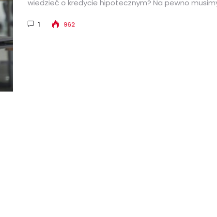
wiedzieć o kredycie hipotecznym? Na pewno musim
zdawać sobie sprawę, że decyzja...
1
962