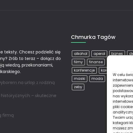
Chmurka Tagów
e teksty. Chcesz podzielić się
alkohol
aperol
biznes
d
ny? Zrób to teraz – dołącz do
filmy
finanse
hipoteka
k
oją wiedzą, przekonaniami,
konferencje
koronawirus
k
karskiego.
W celu świ
maski
moda
pieniądze
internetowe
yborem na urlop z rodziną
zapewnieni
zeby
podstawowyc
historycznych – skuteczne
nas wykorz
internetow
pliki cook
analityczn
ą firmą
Twoim urzą
kategorii k
możesz zmie