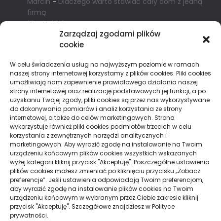
Marcin
-
Dlaczego warto stawiać cały dom z jedną
firmą
22 maja 2026
Zarządzaj zgodami plików
cookie
Chmurka Tagów
W celu świadczenia usług na najwyższym poziomie w ramach
naszej strony internetowej korzystamy z plików cookies. Pliki cookies
alkohol
aperol
biznes
dentysta
filmy
finanse
umożliwiają nam zapewnienie prawidłowego działania naszej
strony internetowej oraz realizację podstawowych jej funkcji, a po
hipoteka
kino
konferencje
koronawirus
kredyt
uzyskaniu Twojej zgody, pliki cookies są przez nas wykorzystywane
maski
moda
pieniądze
pogrzeb
zeby
do dokonywania pomiarów i analiz korzystania ze strony
internetowej, a także do celów marketingowych. Strona
wykorzystuje również pliki cookies podmiotów trzecich w celu
korzystania z zewnętrznych narzędzi analitycznych i
marketingowych. Aby wyrazić zgodę na instalowanie na Twoim
Strony
urządzeniu końcowym plików cookies wszystkich wskazanych
wyżej kategorii kliknij przycisk "Akceptuję". Poszczególne ustawienia
plików cookies możesz zmieniać po kliknięciu przycisku „Zobacz
Polityka Prywatności
preferencje”. Jeśli ustawienia odpowiadają Twoim preferencjom,
aby wyrazić zgodę na instalowanie plików cookies na Twoim
urządzeniu końcowym w wybranym przez Ciebie zakresie kliknij
przycisk "Akceptuję". Szczegółowe znajdziesz w Polityce
Działy
prywatności.