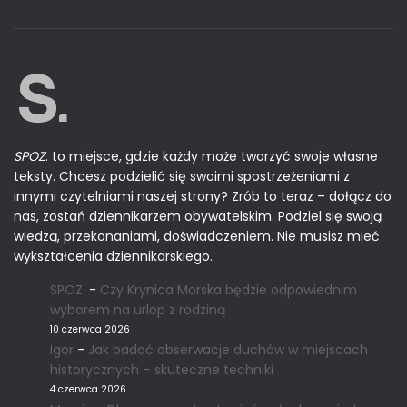
SPOZ
. to miejsce, gdzie każdy może tworzyć swoje własne
teksty. Chcesz podzielić się swoimi spostrzeżeniami z
innymi czytelniami naszej strony? Zrób to teraz – dołącz do
nas, zostań dziennikarzem obywatelskim. Podziel się swoją
wiedzą, przekonaniami, doświadczeniem. Nie musisz mieć
wykształcenia dziennikarskiego.
SPOZ.
-
Czy Krynica Morska będzie odpowiednim
wyborem na urlop z rodziną
10 czerwca 2026
Igor
-
Jak badać obserwacje duchów w miejscach
historycznych – skuteczne techniki
4 czerwca 2026