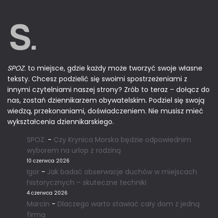
SPOZ
. to miejsce, gdzie każdy może tworzyć swoje własne
teksty. Chcesz podzielić się swoimi spostrzeżeniami z
innymi czytelniami naszej strony? Zrób to teraz – dołącz do
nas, zostań dziennikarzem obywatelskim. Podziel się swoją
wiedzą, przekonaniami, doświadczeniem. Nie musisz mieć
wykształcenia dziennikarskiego.
SPOZ.
-
Czy Krynica Morska będzie odpowiednim
wyborem na urlop z rodziną
10 czerwca 2026
Igor
-
Jak badać obserwacje duchów w miejscach
historycznych – skuteczne techniki
4 czerwca 2026
Marcin
-
Dlaczego warto stawiać cały dom z jedną
firmą