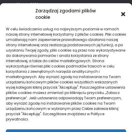
22 maja 2026
Zarządzaj zgodami plików
cookie
Chmurka Tagów
W celu świadczenia usług na najwyższym poziomie w ramach
naszej strony internetowej korzystamy z plików cookies. Pliki cookies
alkohol
aperol
biznes
dentysta
filmy
finanse
umożliwiają nam zapewnienie prawidłowego działania naszej
strony internetowej oraz realizację podstawowych jej funkcji, a po
hipoteka
kino
konferencje
koronawirus
kredyt
uzyskaniu Twojej zgody, pliki cookies są przez nas wykorzystywane
maski
moda
pieniądze
pogrzeb
zeby
do dokonywania pomiarów i analiz korzystania ze strony
internetowej, a także do celów marketingowych. Strona
wykorzystuje również pliki cookies podmiotów trzecich w celu
korzystania z zewnętrznych narzędzi analitycznych i
marketingowych. Aby wyrazić zgodę na instalowanie na Twoim
Strony
urządzeniu końcowym plików cookies wszystkich wskazanych
wyżej kategorii kliknij przycisk "Akceptuję". Poszczególne ustawienia
plików cookies możesz zmieniać po kliknięciu przycisku „Zobacz
Polityka Prywatności
preferencje”. Jeśli ustawienia odpowiadają Twoim preferencjom,
aby wyrazić zgodę na instalowanie plików cookies na Twoim
urządzeniu końcowym w wybranym przez Ciebie zakresie kliknij
przycisk "Akceptuję". Szczegółowe znajdziesz w Polityce
Działy
prywatności.