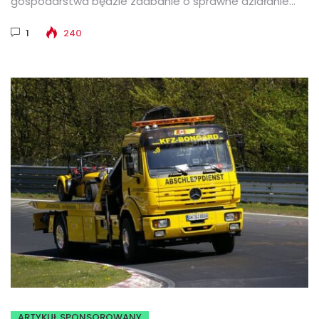
gospodarstwa będzie zadbanie o sprawne działanie
sprzętu i jego szybką naprawę. Przy...
1
240
ARTYKUŁ SPONSOROWANY