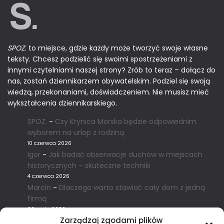
SPOZ
. to miejsce, gdzie każdy może tworzyć swoje własne
teksty. Chcesz podzielić się swoimi spostrzeżeniami z
innymi czytelniami naszej strony? Zrób to teraz – dołącz do
nas, zostań dziennikarzem obywatelskim. Podziel się swoją
wiedzą, przekonaniami, doświadczeniem. Nie musisz mieć
wykształcenia dziennikarskiego.
SPOZ.
-
Czy Krynica Morska będzie odpowiednim
wyborem na urlop z rodziną
10 czerwca 2026
Igor
-
Jak badać obserwacje duchów w miejscach
historycznych – skuteczne techniki
4 czerwca 2026
Marcin
-
Dlaczego warto stawiać cały dom z jedną
firmą
22 maja 2026
Zarządzaj zgodami plików