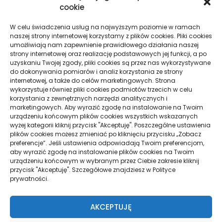
cookie
Chmurka Tagów
W celu świadczenia usług na najwyższym poziomie w ramach
naszej strony internetowej korzystamy z plików cookies. Pliki cookies
alkohol
aperol
biznes
dentysta
filmy
finanse
umożliwiają nam zapewnienie prawidłowego działania naszej
strony internetowej oraz realizację podstawowych jej funkcji, a po
hipoteka
kino
konferencje
koronawirus
kredyt
uzyskaniu Twojej zgody, pliki cookies są przez nas wykorzystywane
maski
moda
pieniądze
pogrzeb
zeby
do dokonywania pomiarów i analiz korzystania ze strony
internetowej, a także do celów marketingowych. Strona
wykorzystuje również pliki cookies podmiotów trzecich w celu
korzystania z zewnętrznych narzędzi analitycznych i
marketingowych. Aby wyrazić zgodę na instalowanie na Twoim
Strony
urządzeniu końcowym plików cookies wszystkich wskazanych
wyżej kategorii kliknij przycisk "Akceptuję". Poszczególne ustawienia
plików cookies możesz zmieniać po kliknięciu przycisku „Zobacz
Polityka Prywatności
preferencje”. Jeśli ustawienia odpowiadają Twoim preferencjom,
aby wyrazić zgodę na instalowanie plików cookies na Twoim
urządzeniu końcowym w wybranym przez Ciebie zakresie kliknij
przycisk "Akceptuję". Szczegółowe znajdziesz w Polityce
Działy
prywatności.
Aktywność, Turystyka
ARTYKUŁ SPONSOROWANY
AKCEPTUJĘ
Biznes, Firma
Budownictwo, Przemysł
Dom, Ogród