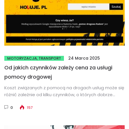
24 Marca 2025
MOTORYZACJA, TRANSPORT
Od jakich czynników zależy cena za usługi
pomocy drogowej
Koszt związanych z pomocą na drogach usług może się
różnić zależnie od kilku czynników, o których dobrze
wiedzieć zadzwonieniem...
0
157