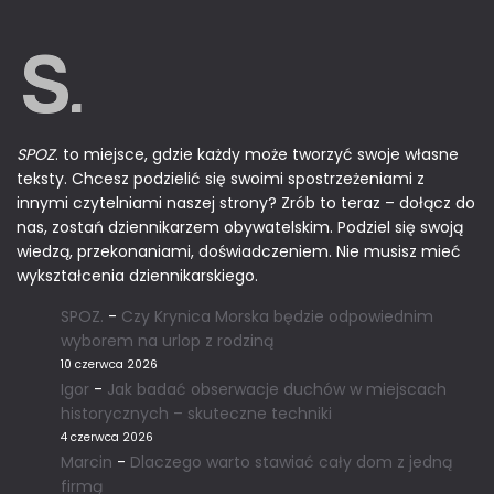
SPOZ
. to miejsce, gdzie każdy może tworzyć swoje własne
teksty. Chcesz podzielić się swoimi spostrzeżeniami z
innymi czytelniami naszej strony? Zrób to teraz – dołącz do
nas, zostań dziennikarzem obywatelskim. Podziel się swoją
wiedzą, przekonaniami, doświadczeniem. Nie musisz mieć
wykształcenia dziennikarskiego.
SPOZ.
-
Czy Krynica Morska będzie odpowiednim
wyborem na urlop z rodziną
10 czerwca 2026
Igor
-
Jak badać obserwacje duchów w miejscach
historycznych – skuteczne techniki
4 czerwca 2026
Marcin
-
Dlaczego warto stawiać cały dom z jedną
firmą