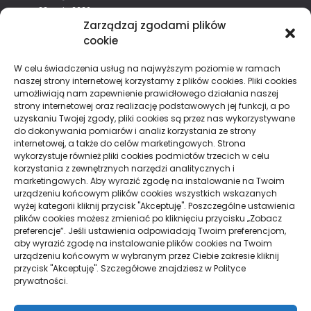
22 maja 2026
Zarządzaj zgodami plików
cookie
Chmurka Tagów
W celu świadczenia usług na najwyższym poziomie w ramach
naszej strony internetowej korzystamy z plików cookies. Pliki cookies
alkohol
aperol
biznes
dentysta
filmy
finanse
umożliwiają nam zapewnienie prawidłowego działania naszej
strony internetowej oraz realizację podstawowych jej funkcji, a po
hipoteka
kino
konferencje
koronawirus
kredyt
uzyskaniu Twojej zgody, pliki cookies są przez nas wykorzystywane
maski
moda
pieniądze
pogrzeb
zeby
do dokonywania pomiarów i analiz korzystania ze strony
internetowej, a także do celów marketingowych. Strona
wykorzystuje również pliki cookies podmiotów trzecich w celu
korzystania z zewnętrznych narzędzi analitycznych i
marketingowych. Aby wyrazić zgodę na instalowanie na Twoim
Strony
urządzeniu końcowym plików cookies wszystkich wskazanych
wyżej kategorii kliknij przycisk "Akceptuję". Poszczególne ustawienia
plików cookies możesz zmieniać po kliknięciu przycisku „Zobacz
Polityka Prywatności
preferencje”. Jeśli ustawienia odpowiadają Twoim preferencjom,
aby wyrazić zgodę na instalowanie plików cookies na Twoim
urządzeniu końcowym w wybranym przez Ciebie zakresie kliknij
przycisk "Akceptuję". Szczegółowe znajdziesz w Polityce
Działy
prywatności.