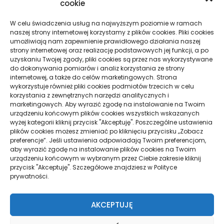
cookie
Chmurka Tagów
W celu świadczenia usług na najwyższym poziomie w ramach
naszej strony internetowej korzystamy z plików cookies. Pliki cookies
alkohol
aperol
biznes
dentysta
filmy
finanse
umożliwiają nam zapewnienie prawidłowego działania naszej
strony internetowej oraz realizację podstawowych jej funkcji, a po
hipoteka
kino
konferencje
koronawirus
kredyt
uzyskaniu Twojej zgody, pliki cookies są przez nas wykorzystywane
maski
moda
pieniądze
pogrzeb
zeby
do dokonywania pomiarów i analiz korzystania ze strony
internetowej, a także do celów marketingowych. Strona
wykorzystuje również pliki cookies podmiotów trzecich w celu
korzystania z zewnętrznych narzędzi analitycznych i
marketingowych. Aby wyrazić zgodę na instalowanie na Twoim
Strony
urządzeniu końcowym plików cookies wszystkich wskazanych
wyżej kategorii kliknij przycisk "Akceptuję". Poszczególne ustawienia
plików cookies możesz zmieniać po kliknięciu przycisku „Zobacz
Polityka Prywatności
preferencje”. Jeśli ustawienia odpowiadają Twoim preferencjom,
aby wyrazić zgodę na instalowanie plików cookies na Twoim
urządzeniu końcowym w wybranym przez Ciebie zakresie kliknij
przycisk "Akceptuję". Szczegółowe znajdziesz w Polityce
Działy
prywatności.
Aktywność, Turystyka
ARTYKUŁ SPONSOROWANY
AKCEPTUJĘ
Biznes, Firma
Budownictwo, Przemysł
Dom, Ogród