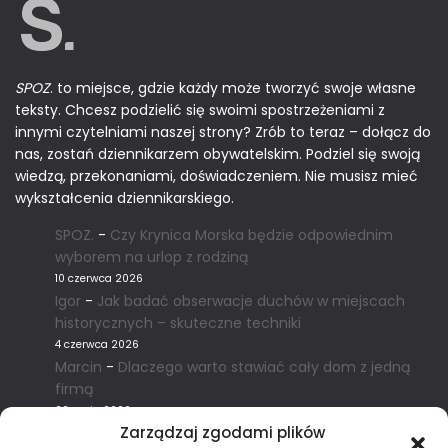
SPOZ
. to miejsce, gdzie każdy może tworzyć swoje własne
teksty. Chcesz podzielić się swoimi spostrzeżeniami z
innymi czytelniami naszej strony? Zrób to teraz – dołącz do
nas, zostań dziennikarzem obywatelskim. Podziel się swoją
wiedzą, przekonaniami, doświadczeniem. Nie musisz mieć
wykształcenia dziennikarskiego.
SPOZ.
-
Czy Krynica Morska będzie odpowiednim
wyborem na urlop z rodziną
10 czerwca 2026
Igor
-
Jak badać obserwacje duchów w miejscach
historycznych – skuteczne techniki
4 czerwca 2026
Marcin
-
Dlaczego warto stawiać cały dom z jedną
firmą
22 maja 2026
Zarządzaj zgodami plików