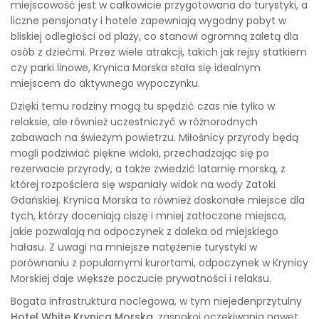
miejscowość jest w całkowicie przygotowana do turystyki, a
liczne pensjonaty i hotele zapewniają wygodny pobyt w
bliskiej odległości od plaży, co stanowi ogromną zaletą dla
osób z dziećmi. Przez wiele atrakcji, takich jak rejsy statkiem
czy parki linowe, Krynica Morska stała się idealnym
miejscem do aktywnego wypoczynku.
Dzięki temu rodziny mogą tu spędzić czas nie tylko w
relaksie, ale również uczestniczyć w różnorodnych
zabawach na świeżym powietrzu. Miłośnicy przyrody będą
mogli podziwiać piękne widoki, przechadzając się po
rezerwacie przyrody, a także zwiedzić latarnię morską, z
której rozpościera się wspaniały widok na wody Zatoki
Gdańskiej. Krynica Morska to również doskonałe miejsce dla
tych, którzy doceniają ciszę i mniej zatłoczone miejsca,
jakie pozwalają na odpoczynek z daleka od miejskiego
hałasu. Z uwagi na mniejsze natężenie turystyki w
porównaniu z popularnymi kurortami, odpoczynek w Krynicy
Morskiej daje większe poczucie prywatności i relaksu.
Bogata infrastruktura noclegowa, w tym niejedenprzytulny
Hotel White Krynica Morska
, zaspokoi oczekiwania nawet