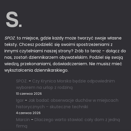
SPOZ
. to miejsce, gdzie każdy może tworzyć swoje własne
teksty. Chcesz podzielić się swoimi spostrzeżeniami z
innymi czytelniami naszej strony? Zrób to teraz – dołącz do
nas, zostań dziennikarzem obywatelskim. Podziel się swoją
wiedzą, przekonaniami, doświadczeniem. Nie musisz mieć
wykształcenia dziennikarskiego.
SPOZ.
-
Czy Krynica Morska będzie odpowiednim
wyborem na urlop z rodziną
10 czerwca 2026
Igor
-
Jak badać obserwacje duchów w miejscach
historycznych – skuteczne techniki
4 czerwca 2026
Marcin
-
Dlaczego warto stawiać cały dom z jedną
firmą