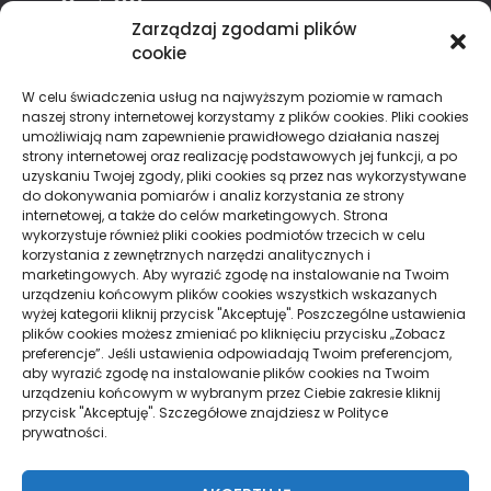
22 maja 2026
Zarządzaj zgodami plików
cookie
Chmurka Tagów
W celu świadczenia usług na najwyższym poziomie w ramach
naszej strony internetowej korzystamy z plików cookies. Pliki cookies
alkohol
aperol
biznes
dentysta
filmy
finanse
umożliwiają nam zapewnienie prawidłowego działania naszej
strony internetowej oraz realizację podstawowych jej funkcji, a po
hipoteka
kino
konferencje
koronawirus
kredyt
uzyskaniu Twojej zgody, pliki cookies są przez nas wykorzystywane
maski
moda
pieniądze
pogrzeb
zeby
do dokonywania pomiarów i analiz korzystania ze strony
internetowej, a także do celów marketingowych. Strona
wykorzystuje również pliki cookies podmiotów trzecich w celu
korzystania z zewnętrznych narzędzi analitycznych i
marketingowych. Aby wyrazić zgodę na instalowanie na Twoim
Strony
urządzeniu końcowym plików cookies wszystkich wskazanych
wyżej kategorii kliknij przycisk "Akceptuję". Poszczególne ustawienia
plików cookies możesz zmieniać po kliknięciu przycisku „Zobacz
Polityka Prywatności
preferencje”. Jeśli ustawienia odpowiadają Twoim preferencjom,
aby wyrazić zgodę na instalowanie plików cookies na Twoim
urządzeniu końcowym w wybranym przez Ciebie zakresie kliknij
przycisk "Akceptuję". Szczegółowe znajdziesz w Polityce
Działy
prywatności.
Aktywność, Turystyka
ARTYKUŁ SPONSOROWANY