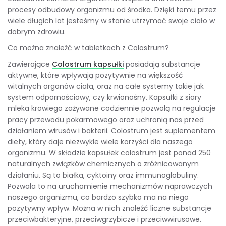
procesy odbudowy organizmu od środka. Dzięki temu przez
wiele długich lat jesteśmy w stanie utrzymać swoje ciało w
dobrym zdrowiu.
Co można znaleźć w tabletkach z Colostrum?
Zawierające
Colostrum kapsułki
posiadają substancje
aktywne, które wpływają pozytywnie na większość
witalnych organów ciała, oraz na całe systemy takie jak
system odpornościowy, czy krwionośny. Kapsułki z siary
mleka krowiego zażywane codziennie pozwolą na regulacje
pracy przewodu pokarmowego oraz uchronią nas przed
działaniem wirusów i bakterii. Colostrum jest suplementem
diety, który daje niezwykle wiele korzyści dla naszego
organizmu. W składzie kapsułek colostrum jest ponad 250
naturalnych związków chemicznych o zróżnicowanym
działaniu. Są to białka, cyktoiny oraz immunoglobuliny.
Pozwala to na uruchomienie mechanizmów naprawczych
naszego organizmu, co bardzo szybko ma na niego
pozytywny wpływ. Można w nich znaleźć liczne substancje
przeciwbakteryjne, przeciwgrzybicze i przeciwwirusowe.