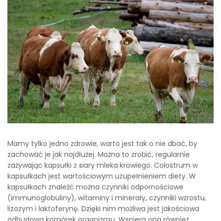
Mamy tylko jedno zdrowie, warto jest tak o nie dbać, by
zachować je jak najdłużej. Można to zrobić, regularnie
zażywając kapsułki z siary mleka krowiego. Colostrum w
kapsułkach jest wartościowym uzupełnieniem diety. W
kapsułkach znaleźć można czynniki odpornościowe
(immunoglobuliny), witaminy i minerały, czynniki wzrostu,
lizozym i laktoferynę. Dzięki nim możliwa jest jakościowa
odbudowa komórek organizmu. Wspiera ona również