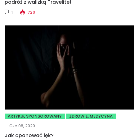
podróż z walizką Travelite!
1
729
ARTYKUŁ SPONSOROWANY
ZDROWIE, MEDYCYNA
Cze 08, 2020
Jak opanować lęk?